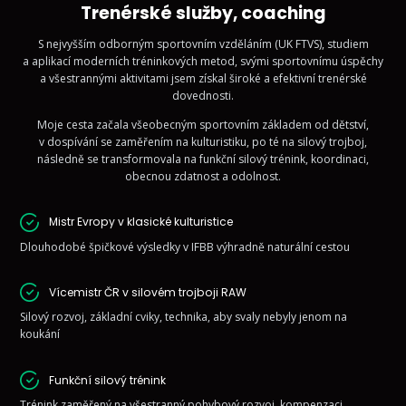
Trenérské služby, coaching
S nejvyšším odborným sportovním vzděláním (UK FTVS), studiem
a aplikací moderních tréninkových metod, svými sportovnímu úspěchy
a všestrannými aktivitami jsem získal široké a efektivní trenérské
dovednosti.
Moje cesta začala všeobecným sportovním základem od dětství,
v dospívání se zaměřením na kulturistiku, po té na silový trojboj,
následně se transformovala na funkční silový trénink, koordinaci,
obecnou zdatnost a odolnost.
Mistr Evropy v klasické kulturistice
Dlouhodobé špičkové výsledky v IFBB výhradně naturální cestou
Vícemistr ČR v silovém trojboji RAW
Silový rozvoj, základní cviky, technika, aby svaly nebyly jenom na
koukání
Funkční silový trénink
Trénink zaměřený na všestranný pohybový rozvoj, kompenzaci