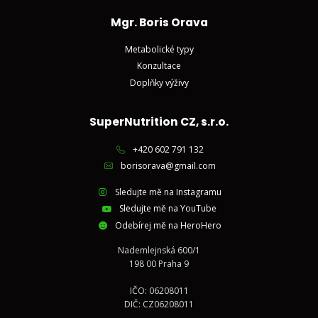
Mgr. Boris Orava
Metabolické typy
Konzultace
Doplňky výživy
SuperNutrition CZ, s.r.o.
+420 602 791 132
borisorava@gmail.com
Sledujte mě na Instagramu
Sledujte mě na YouTube
Odebírej mě na HeroHero
Nademlejnská 600/1
198 00 Praha 9
IČO: 06208011
DIČ: CZ06208011