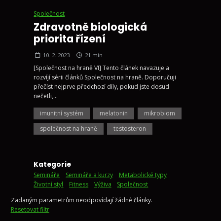
Společnost
Zdravotně biologická
priorita řízení
10. 2. 2023
21
min
[Společnost na hraně VI] Tento článek navazuje a
rozvíjí sérii článků Společnost na hraně. Doporučuji
přečíst nejprve předchozí díly, pokud jste dosud
nečetli,...
imunitní systém
melatonin
mikrobiom
společnost na hraně
testosteron
Kategorie
Semináře
Semináře a kurzy
Metabolické typy
Životní styl
Fitness
Výživa
Společnost
Zadaným parametrům neodpovídají žádné články.
Resetovat filtr