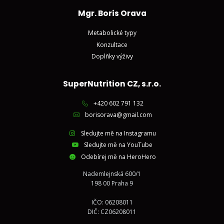
Mgr. Boris Orava
Metabolické typy
Konzultace
Doplňky výživy
SuperNutrition CZ, s.r.o.
+420 602 791 132
borisorava@gmail.com
Sledujte mě na Instagramu
Sledujte mě na YouTube
Odebírej mě na HeroHero
Nademlejnská 600/1
198 00 Praha 9
IČO: 06208011
DIČ: CZ06208011